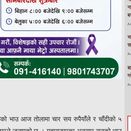
न
बन
Au
भ
स
Au
ब
ग
Au
को भाउ आज तोलामा चार सय रुपैयाँले र चाँदीको ५