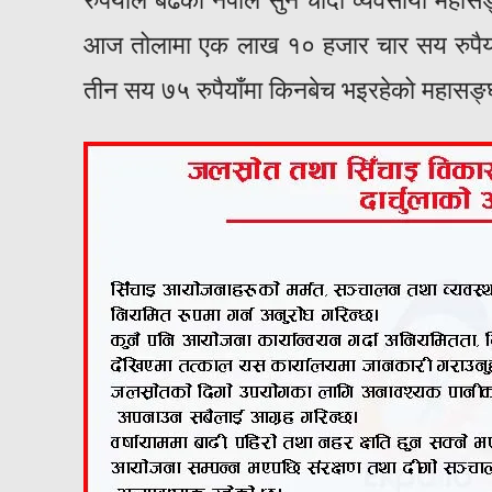
रुपैयाँले बढेको नेपाल सुन चाँदी व्यवसायी 
आज तोलामा एक लाख १० हजार चार सय रुपैया
तीन सय ७५ रुपैयाँमा किनबेच भइरहेको महासङ