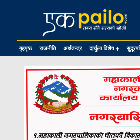
गृहपृष्ठ
राजनीति
अर्थतन्त्र
दार्चुला विशेष
सुदूरप