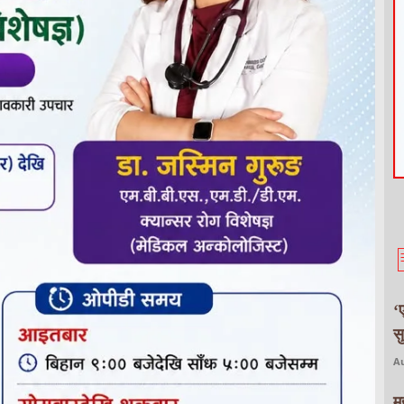
‘
स
Au
म