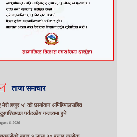
ताजा समाचार
ए मेरो हजुर ५’ को छायांकन अपिहिमालसहित
ुदूरपश्चिमका पर्यटकीय गन्तव्यमा हुने
gust 6, 2026
हाकालीको बहाव १ लाख ३० हजार क्युसेक