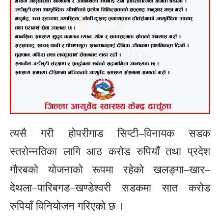
त्यसै गरी होपरीगाड सिप्टी–विनायक सडक
स्तरोन्नतिका लागि आठ करोड रुपियाँ तथा प्रदेश
गाैरबकाे याेजनाकाे रूपमा रहेकाे खलङ्गा–खार–
देथला–पारिबगड–खण्डेश्वरी सडकमा सात करोड
रुपियाँ विनियोजन गरिएको छ ।