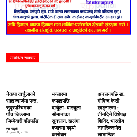
सम्बन्धित समाचार
नेकपा दार्चुलाको
भन्सारमा
अनसनपछि डा.
सहइन्चार्जमा पन्त,
कडाइपछि
गोविन्द केसी
सुदूरपश्चिमका
दार्चुला–धारचुला
छाङ्गरुमा :
पाँच जिल्लामा
सीमानाका
तीनदिने विशेषज्ञ
जिम्मेवारी बाँडफाँड
सुनसान, खलंगा
शिविर, भारतीय
बजारमा बढ्यो
नागरिकसमेत
एक पाइलो
-
August 8, 2026
कारोबार
लाभान्वित