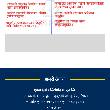
हाम्रो ठेगाना
एकपाईलाे मल्टिमिडिया प्रा.लि.
महाकाली-०४, दार्चुला, सुदूरपश्चिम प्रदेश, नेपाल
सम्पर्क: ९८४८७११२३१ / ९८४८८२९९१५
ईमेल ठेगाना: