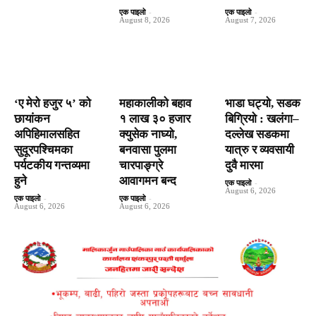
एक पाइलो
-
एक पाइलो
-
August 8, 2026
August 7, 2026
‘ए मेरो हजुर ५’ को
महाकालीको बहाव
भाडा घट्यो, सडक
छायांकन
१ लाख ३० हजार
बिग्रियो : खलंगा–
अपिहिमालसहित
क्युसेक नाघ्यो,
दल्लेख सडकमा
सुदूरपश्चिमका
बनवासा पुलमा
यात्रु र व्यवसायी
पर्यटकीय गन्तव्यमा
चारपाङ्ग्रे
दुवै मारमा
हुने
आवागमन बन्द
एक पाइलो
-
August 6, 2026
एक पाइलो
-
एक पाइलो
-
August 6, 2026
August 6, 2026