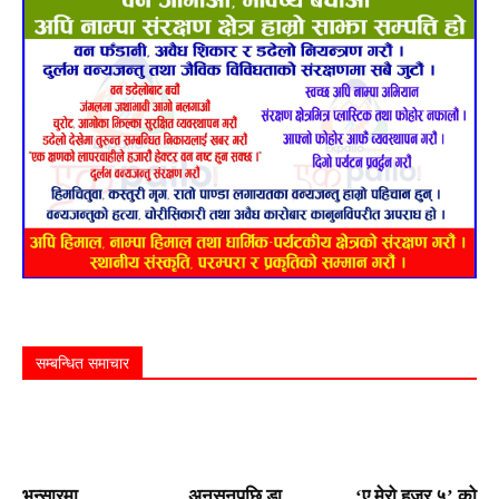
सम्बन्धित समाचार
भन्सारमा
अनसनपछि डा.
‘ए मेरो हजुर ५’ को