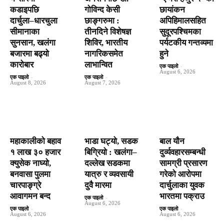
कडाइपछि
गोविन्द केसी
छायांकन
दार्चुला–धारचुला
छाङ्गरुमा :
अपिहिमालसहित
सीमानाका
तीनदिने विशेषज्ञ
सुदूरपश्चिमका
सुनसान, खलंगा
शिविर, भारतीय
पर्यटकीय गन्तव्यमा
बजारमा बढ्यो
नागरिकसमेत
हुने
कारोबार
लाभान्वित
एक पाइलो
-
August 6, 2026
एक पाइलो
-
एक पाइलो
-
August 8, 2026
August 7, 2026
महाकालीको बहाव
भाडा घट्यो, सडक
बाल यौन
१ लाख ३० हजार
बिग्रियो : खलंगा–
दुर्व्यवहारसम्बन्धी
क्युसेक नाघ्यो,
दल्लेख सडकमा
सामग्री प्रसारण
बनवासा पुलमा
यात्रु र व्यवसायी
गरेको आरोपमा
चारपाङ्ग्रे
दुवै मारमा
दार्चुलाका युवक
आवागमन बन्द
भारतमा पक्राउ
एक पाइलो
-
August 6, 2026
एक पाइलो
-
एक पाइलो
-
August 6, 2026
August 6, 2026