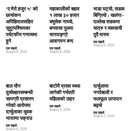
‘ए मेरो हजुर ५’ को
महाकालीको बहाव
भाडा घट्यो, सडक
छायांकन
१ लाख ३० हजार
बिग्रियो : खलंगा–
अपिहिमालसहित
क्युसेक नाघ्यो,
दल्लेख सडकमा
सुदूरपश्चिमका
बनवासा पुलमा
यात्रु र व्यवसायी
पर्यटकीय गन्तव्यमा
चारपाङ्ग्रे
दुवै मारमा
हुने
आवागमन बन्द
एक पाइलो
-
August 6, 2026
एक पाइलो
-
एक पाइलो
-
August 6, 2026
August 6, 2026
बाल यौन
बाटाेमै प्रसव व्यथा
दार्चुलामा
दुर्व्यवहारसम्बन्धी
लागेकी गर्भवती
नगदेबाली र
सामग्री प्रसारण
महिलाको उद्दार
फलफूल उत्पादन
गरेको आरोपमा
बढ्यो
एक पाइलो
-
August 5, 2026
दार्चुलाका युवक
एक पाइलो
-
August 5, 2026
भारतमा पक्राउ
एक पाइलो
-
August 6, 2026