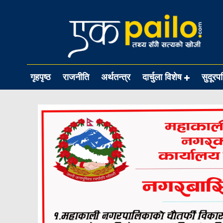
गृहपृष्ठ
राजनीति
अर्थतन्त्र
दार्चुला विशेष
सुदूरप