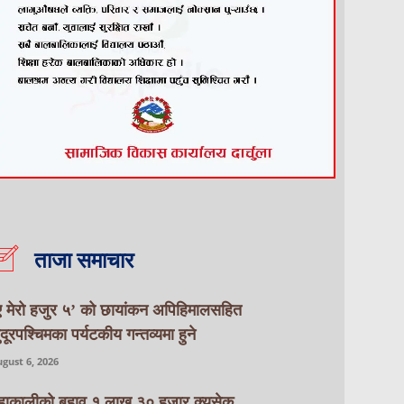
ताजा समाचार
ए मेरो हजुर ५’ को छायांकन अपिहिमालसहित
ुदूरपश्चिमका पर्यटकीय गन्तव्यमा हुने
gust 6, 2026
हाकालीको बहाव १ लाख ३० हजार क्युसेक