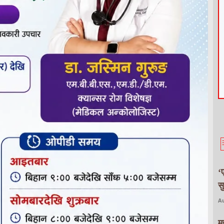
‘
स
Au
म