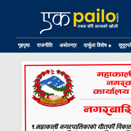
गृहपृष्ठ
राजनीति
अर्थतन्त्र
दार्चुला विशेष
सुदूरप