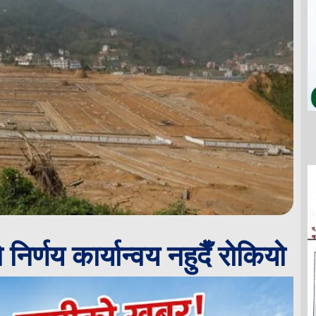
िर्णय कार्यान्वय नहुदैँ रोकियो