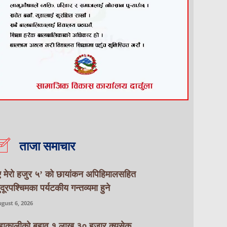
ताजा समाचार
ए मेरो हजुर ५’ को छायांकन अपिहिमालसहित
ुदूरपश्चिमका पर्यटकीय गन्तव्यमा हुने
gust 6, 2026
हाकालीको बहाव १ लाख ३० हजार क्युसेक