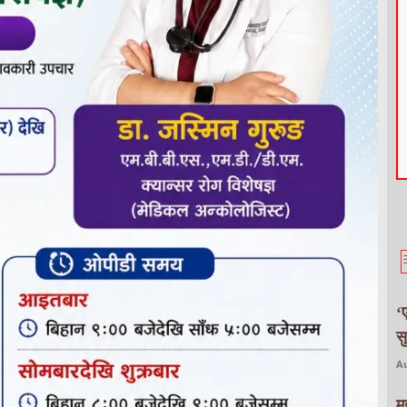
‘
स
Au
म