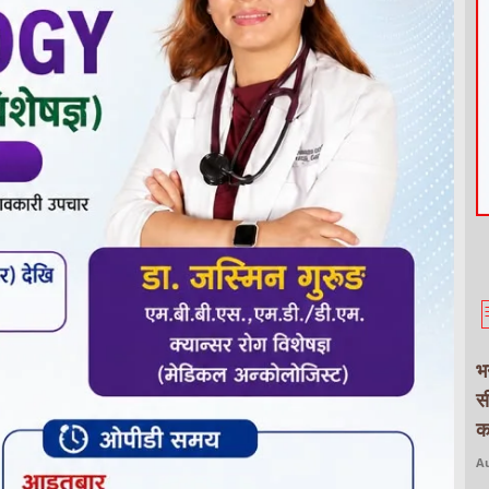
भ
स
क
Au