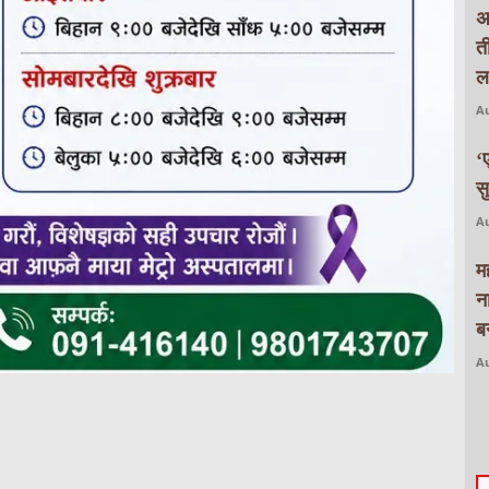
अ
त
ल
Au
‘
स
Au
म
न
बन
Au