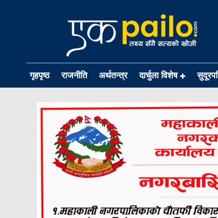
गृहपृष्ठ
राजनीति
अर्थतन्त्र
दार्चुला विशेष
सुदूरप