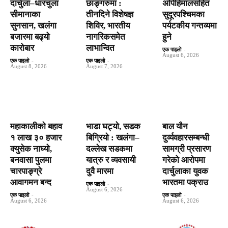
दार्चुला–धारचुला
छाङ्गरुमा :
अपिहिमालसहित
सीमानाका
तीनदिने विशेषज्ञ
सुदूरपश्चिमका
सुनसान, खलंगा
शिविर, भारतीय
पर्यटकीय गन्तव्यमा
बजारमा बढ्यो
नागरिकसमेत
हुने
कारोबार
लाभान्वित
एक पाइलो
-
August 6, 2026
एक पाइलो
-
एक पाइलो
-
August 8, 2026
August 7, 2026
महाकालीको बहाव
भाडा घट्यो, सडक
बाल यौन
१ लाख ३० हजार
बिग्रियो : खलंगा–
दुर्व्यवहारसम्बन्धी
क्युसेक नाघ्यो,
दल्लेख सडकमा
सामग्री प्रसारण
बनवासा पुलमा
यात्रु र व्यवसायी
गरेको आरोपमा
चारपाङ्ग्रे
दुवै मारमा
दार्चुलाका युवक
आवागमन बन्द
भारतमा पक्राउ
एक पाइलो
-
August 6, 2026
एक पाइलो
-
एक पाइलो
-
August 6, 2026
August 6, 2026