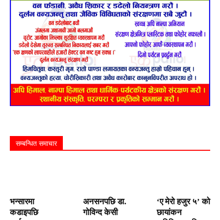
सम्बन्धित समाचार
भन्सारमा
अनसनपछि डा.
‘ए मेरो हजुर ५’ को
कडाइपछि
गोविन्द केसी
छायांकन