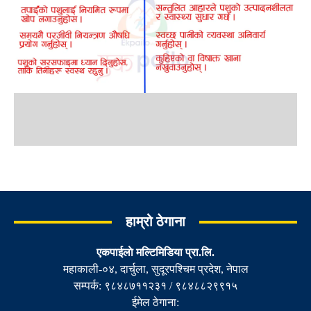
हाम्रो ठेगाना
एकपाईलाे मल्टिमिडिया प्रा.लि.
महाकाली-०४, दार्चुला, सुदूरपश्चिम प्रदेश, नेपाल
सम्पर्क: ९८४८७११२३१ / ९८४८८२९९१५
ईमेल ठेगाना: