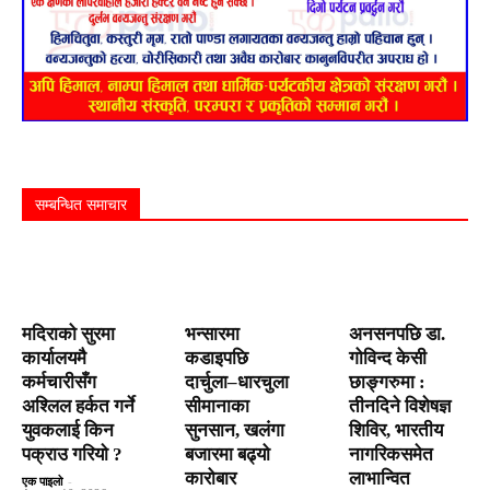
सम्बन्धित समाचार
मदिराको सुरमा
भन्सारमा
अनसनपछि डा.
कार्यालयमै
कडाइपछि
गोविन्द केसी
कर्मचारीसँग
दार्चुला–धारचुला
छाङ्गरुमा :
अश्लिल हर्कत गर्ने
सीमानाका
तीनदिने विशेषज्ञ
युवकलाई किन
सुनसान, खलंगा
शिविर, भारतीय
पक्राउ गरियाे ?
बजारमा बढ्यो
नागरिकसमेत
कारोबार
लाभान्वित
एक पाइलो
-