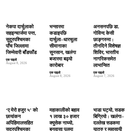
नेकपा दार्चुलाको
भन्सारमा
अनसनपछि डा.
सहइन्चार्जमा पन्त,
कडाइपछि
गोविन्द केसी
सुदूरपश्चिमका
दार्चुला–धारचुला
छाङ्गरुमा :
पाँच जिल्लामा
सीमानाका
तीनदिने विशेषज्ञ
जिम्मेवारी बाँडफाँड
सुनसान, खलंगा
शिविर, भारतीय
बजारमा बढ्यो
नागरिकसमेत
एक पाइलो
-
August 8, 2026
कारोबार
लाभान्वित
एक पाइलो
-
एक पाइलो
-
August 8, 2026
August 7, 2026
‘ए मेरो हजुर ५’ को
महाकालीको बहाव
भाडा घट्यो, सडक
छायांकन
१ लाख ३० हजार
बिग्रियो : खलंगा–
अपिहिमालसहित
क्युसेक नाघ्यो,
दल्लेख सडकमा
सुदूरपश्चिमका
बनवासा पुलमा
यात्रु र व्यवसायी