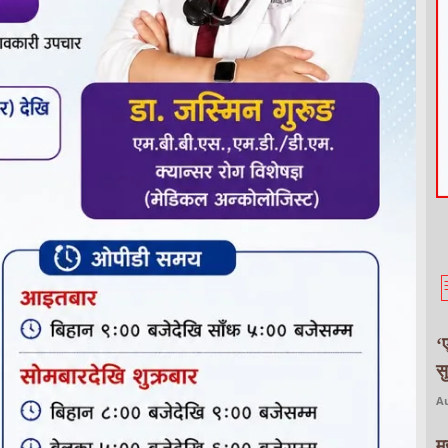
‘
स
Au
म