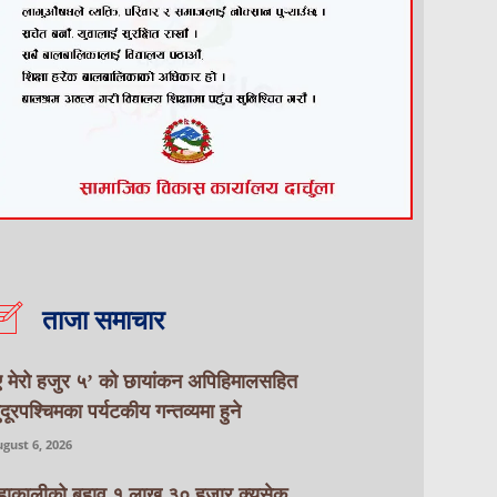
ताजा समाचार
ए मेरो हजुर ५’ को छायांकन अपिहिमालसहित
ुदूरपश्चिमका पर्यटकीय गन्तव्यमा हुने
gust 6, 2026
हाकालीको बहाव १ लाख ३० हजार क्युसेक