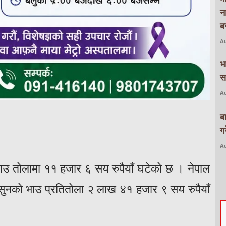
न
बन
Au
भ
स
Au
ब
ग
Au
ाउ तोलामा ११ हजार ६ सय रुपैयाँ घटेको छ । नेपाल
सुनको भाउ प्रतितोला २ लाख ४१ हजार ९ सय रुपैयाँ