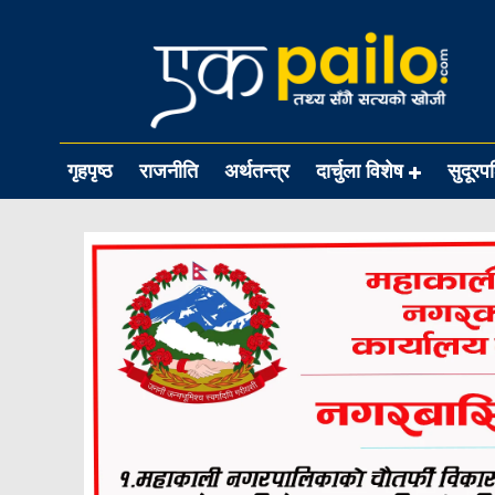
गृहपृष्ठ
राजनीति
अर्थतन्त्र
दार्चुला विशेष
सुदूरप