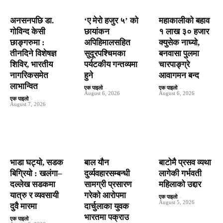
अनसनपछि डा.
‘ए मेरो हजुर ५’ को
महाकालीको बहाव
गोविन्द केसी
छायांकन
१ लाख ३० हजार
छाङ्गरुमा :
अपिहिमालसहित
क्युसेक नाघ्यो,
तीनदिने विशेषज्ञ
सुदूरपश्चिमका
बनवासा पुलमा
शिविर, भारतीय
पर्यटकीय गन्तव्यमा
चारपाङ्ग्रे
नागरिकसमेत
हुने
आवागमन बन्द
लाभान्वित
एक पाइलो
-
एक पाइलो
-
August 6, 2026
August 6, 2026
एक पाइलो
-
August 7, 2026
भाडा घट्यो, सडक
बाल यौन
बाटाेमै प्रसव व्यथा
बिग्रियो : खलंगा–
दुर्व्यवहारसम्बन्धी
लागेकी गर्भवती
दल्लेख सडकमा
सामग्री प्रसारण
महिलाको उद्दार
यात्रु र व्यवसायी
गरेको आरोपमा
एक पाइलो
-
August 5, 2026
दुवै मारमा
दार्चुलाका युवक
भारतमा पक्राउ
एक पाइलो
-