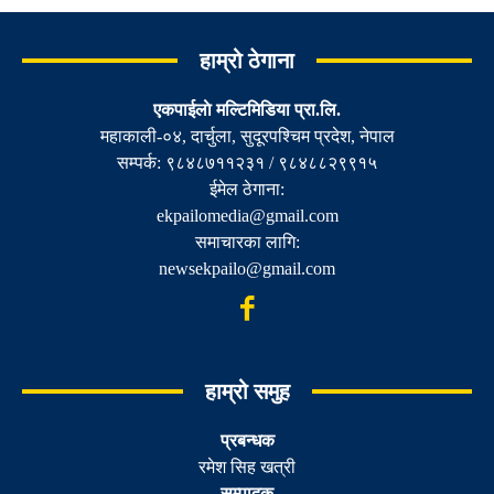
हाम्रो ठेगाना
एकपाईलाे मल्टिमिडिया प्रा.लि.
महाकाली-०४, दार्चुला, सुदूरपश्चिम प्रदेश, नेपाल
सम्पर्क: ९८४८७११२३१ / ९८४८८२९९१५
ईमेल ठेगाना:
ekpailomedia@gmail.com
समाचारका लागि:
newsekpailo@gmail.com
हाम्रो समुह
प्रबन्धक
रमेश सिह खत्री
सम्पादक