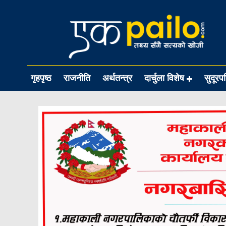
गृहपृष्ठ
राजनीति
अर्थतन्त्र
दार्चुला विशेष
सुदूरप