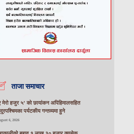
ताजा समाचार
ए मेरो हजुर ५’ को छायांकन अपिहिमालसहित
ुदूरपश्चिमका पर्यटकीय गन्तव्यमा हुने
gust 6, 2026
हाकालीको बहाव १ लाख ३० हजार क्युसेक