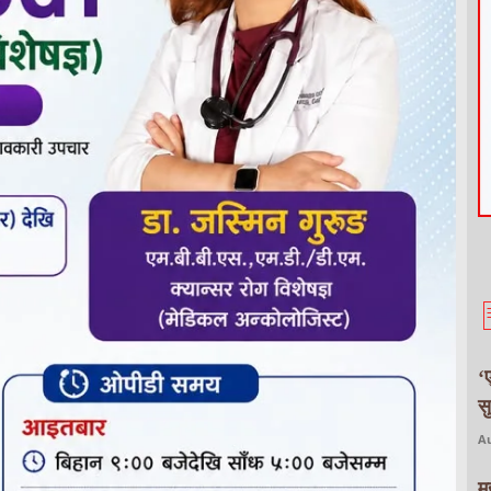
‘
स
Au
म