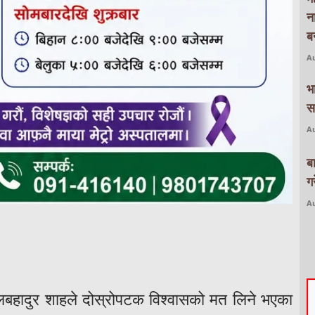
न
बन
Au
भ
स
Au
ब
ग
Au
मलबहादुर शाहले दोस्रोपटक विश्वासको मत लिने भएका