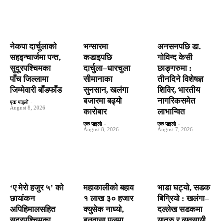
नेकपा दार्चुलाको
भन्सारमा
अनसनपछि डा.
सहइन्चार्जमा पन्त,
कडाइपछि
गोविन्द केसी
सुदूरपश्चिमका
दार्चुला–धारचुला
छाङ्गरुमा :
पाँच जिल्लामा
सीमानाका
तीनदिने विशेषज्ञ
जिम्मेवारी बाँडफाँड
सुनसान, खलंगा
शिविर, भारतीय
बजारमा बढ्यो
नागरिकसमेत
एक पाइलो
-
August 8, 2026
कारोबार
लाभान्वित
एक पाइलो
-
एक पाइलो
-
August 8, 2026
August 7, 2026
‘ए मेरो हजुर ५’ को
महाकालीको बहाव
भाडा घट्यो, सडक
छायांकन
१ लाख ३० हजार
बिग्रियो : खलंगा–
अपिहिमालसहित
क्युसेक नाघ्यो,
दल्लेख सडकमा
सुदूरपश्चिमका
बनवासा पुलमा
यात्रु र व्यवसायी