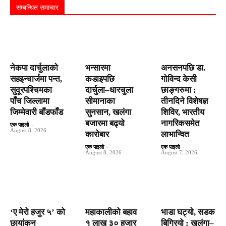
सम्बन्धित समाचार
नेकपा दार्चुलाको
भन्सारमा
अनसनपछि डा.
सहइन्चार्जमा पन्त,
कडाइपछि
गोविन्द केसी
सुदूरपश्चिमका
दार्चुला–धारचुला
छाङ्गरुमा :
पाँच जिल्लामा
सीमानाका
तीनदिने विशेषज्ञ
जिम्मेवारी बाँडफाँड
सुनसान, खलंगा
शिविर, भारतीय
बजारमा बढ्यो
नागरिकसमेत
एक पाइलो
-
August 8, 2026
कारोबार
लाभान्वित
एक पाइलो
-
एक पाइलो
-
August 8, 2026
August 7, 2026
‘ए मेरो हजुर ५’ को
महाकालीको बहाव
भाडा घट्यो, सडक
छायांकन
१ लाख ३० हजार
बिग्रियो : खलंगा–