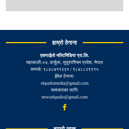
हाम्रो ठेगाना
एकपाईलाे मल्टिमिडिया प्रा.लि.
महाकाली-०४, दार्चुला, सुदूरपश्चिम प्रदेश, नेपाल
सम्पर्क: ९८४८७११२३१ / ९८४८८२९९१५
ईमेल ठेगाना:
ekpailomedia@gmail.com
समाचारका लागि:
newsekpailo@gmail.com
हाम्रो समुह