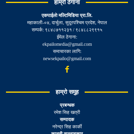
हाम्रो ठेगाना
एकपाईलाे मल्टिमिडिया प्रा.लि.
महाकाली-०४, दार्चुला, सुदूरपश्चिम प्रदेश, नेपाल
सम्पर्क: ९८४८७११२३१ / ९८४८८२९९१५
ईमेल ठेगाना:
ekpailomedia@gmail.com
समाचारका लागि:
newsekpailo@gmail.com
हाम्रो समुह
प्रबन्धक
रमेश सिह खत्री
सम्पादक
नरेन्द्र सिह कार्की
कानुनी सल्लाहकार