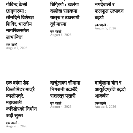
गोविन्द केसी
बिग्रियो : खलंगा–
नगदेबाली र
छाङ्गरुमा :
दल्लेख सडकमा
फलफूल उत्पादन
तीनदिने विशेषज्ञ
यात्रु र व्यवसायी
बढ्यो
शिविर, भारतीय
दुवै मारमा
एक पाइलो
-
August 5, 2026
नागरिकसमेत
एक पाइलो
-
August 6, 2026
लाभान्वित
एक पाइलो
-
August 7, 2026
एक वर्षमा डेढ
दार्चुलाका सीमामा
दार्चुलामा योग र
किलोमिटर मात्रै
निगरानी बढाउँदै
आयुर्वेदप्रति बढ्दो
कालोपत्रे,
सशस्त्र प्रहरी
आकर्षण
महाकाली
एक पाइलो
-
एक पाइलो
-
August 4, 2026
August 4, 2026
करिडोरको निर्माण
अझै सुस्त
एक पाइलो
-
August 5, 2026