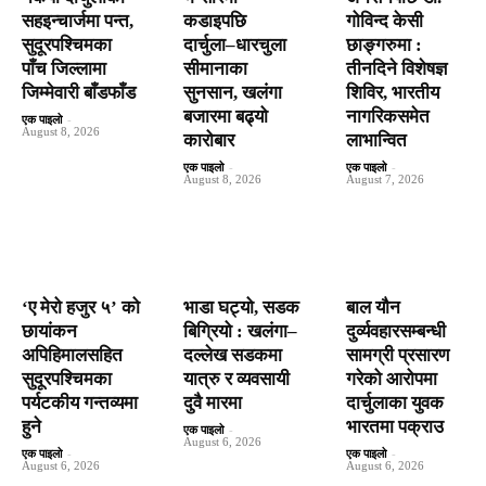
सहइन्चार्जमा पन्त,
कडाइपछि
गोविन्द केसी
सुदूरपश्चिमका
दार्चुला–धारचुला
छाङ्गरुमा :
पाँच जिल्लामा
सीमानाका
तीनदिने विशेषज्ञ
जिम्मेवारी बाँडफाँड
सुनसान, खलंगा
शिविर, भारतीय
बजारमा बढ्यो
नागरिकसमेत
एक पाइलो
-
August 8, 2026
कारोबार
लाभान्वित
एक पाइलो
-
एक पाइलो
-
August 8, 2026
August 7, 2026
‘ए मेरो हजुर ५’ को
भाडा घट्यो, सडक
बाल यौन
छायांकन
बिग्रियो : खलंगा–
दुर्व्यवहारसम्बन्धी
अपिहिमालसहित
दल्लेख सडकमा
सामग्री प्रसारण
सुदूरपश्चिमका
यात्रु र व्यवसायी
गरेको आरोपमा
पर्यटकीय गन्तव्यमा
दुवै मारमा
दार्चुलाका युवक
हुने
भारतमा पक्राउ
एक पाइलो
-
August 6, 2026
एक पाइलो
-
एक पाइलो
-
August 6, 2026
August 6, 2026