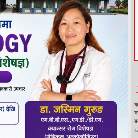
म
न
बन
Au