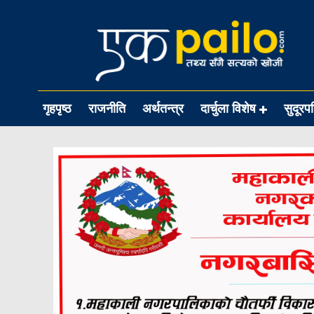
गृहपृष्ठ
राजनीति
अर्थतन्त्र
दार्चुला विशेष
सुदूरप