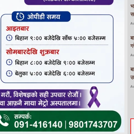
भ
स
Au
ब
ग
Au
ब
उद
Au