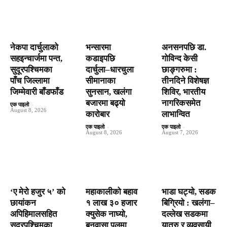
नेकपा दार्चुलाको
भन्सारमा
अनसनपछि डा.
सहइन्चार्जमा पन्त,
कडाइपछि
गोविन्द केसी
सुदूरपश्चिमका
दार्चुला–धारचुला
छाङ्गरुमा :
पाँच जिल्लामा
सीमानाका
तीनदिने विशेषज्ञ
जिम्मेवारी बाँडफाँड
सुनसान, खलंगा
शिविर, भारतीय
बजारमा बढ्यो
नागरिकसमेत
एक पाइलो
-
August 8, 2026
कारोबार
लाभान्वित
एक पाइलो
-
एक पाइलो
-
August 8, 2026
August 7, 2026
‘ए मेरो हजुर ५’ को
महाकालीको बहाव
भाडा घट्यो, सडक
छायांकन
१ लाख ३० हजार
बिग्रियो : खलंगा–
अपिहिमालसहित
क्युसेक नाघ्यो,
दल्लेख सडकमा
सुदूरपश्चिमका
बनवासा पुलमा
यात्रु र व्यवसायी