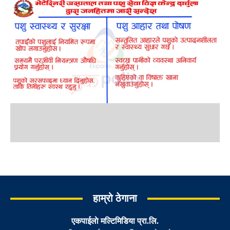
हाम्रो ठेगाना
एकपाईलाे मल्टिमिडिया प्रा.लि.