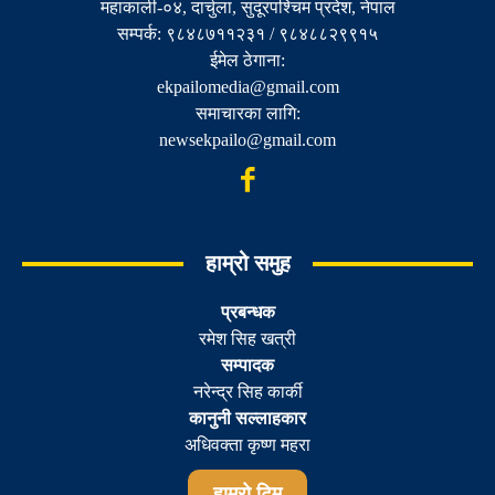
महाकाली-०४, दार्चुला, सुदूरपश्चिम प्रदेश, नेपाल
सम्पर्क: ९८४८७११२३१ / ९८४८८२९९१५
ईमेल ठेगाना:
ekpailomedia@gmail.com
समाचारका लागि:
newsekpailo@gmail.com
हाम्रो समुह
प्रबन्धक
रमेश सिह खत्री
सम्पादक
नरेन्द्र सिह कार्की
कानुनी सल्लाहकार
अधिवक्ता कृष्ण महरा
हाम्रो टिम