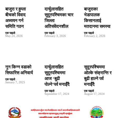
बाजुरा र हुम्ला
दार्चुलासहित
बाजुराका
बीचको विवाद
सुदूरपश्चिमका चार
भेडापालक
अध्ययन गर्न
जिल्ला
किसानलाई
समिति गठन
अतिसंवेदनशील
मतदानमा समस्या
एक पाइलो
-
एक पाइलो
-
एक पाइलो
-
May 24, 2026
February 3, 2026
February 2, 2026
नुन किन्न वडाको
दार्चुलासहित
सुदूरपश्चिममा
सिफारिस अनिवार्य
सुदूरपश्चिममा
ओल्के संक्रान्ति र
आज ‘बुढी
बुढी हाल्ने पर्व
एक पाइलो
-
January 7, 2025
पोल्ने’पर्व मनाइँदै
मनाइँदै
एक पाइलो
-
एक पाइलो
-
September 17, 2024
August 17, 2024