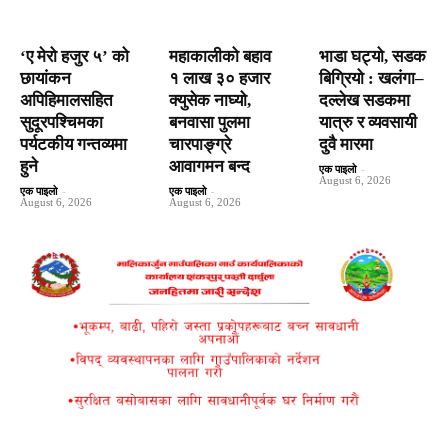
‘ए मेरो हजुर ५’ को
महाकालीको बहाव
भाडा घट्यो, सडक
छायांकन
१ लाख ३० हजार
बिग्रियो : खलंगा–
अपिहिमालसहित
क्युसेक नाघ्यो,
दल्लेख सडकमा
सुदूरपश्चिमका
बनवासा पुलमा
यात्रु र व्यवसायी
पर्यटकीय गन्तव्यमा
चारपाङ्ग्रे
दुवै मारमा
हुने
आवागमन बन्द
एक पाइलो
-
August 6, 2026
एक पाइलो
-
एक पाइलो
-
August 6, 2026
August 6, 2026