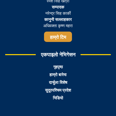
रमेश सिह खत्री
सम्पादक
नरेन्द्र सिह कार्की
कानुनी सल्लाहकार
अधिवक्ता कृष्ण महरा
हाम्रो टिम
एकपाइलो नेभिगेसन
गृहपृष्ठ
हाम्रो बारेमा
दार्चुला विशेष
सुदूरपश्चिम प्रदेश
भिडियो