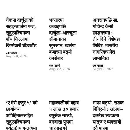
नेकपा दार्चुलाको
भन्सारमा
अनसनपछि डा.
सहइन्चार्जमा पन्त,
कडाइपछि
गोविन्द केसी
सुदूरपश्चिमका
दार्चुला–धारचुला
छाङ्गरुमा :
पाँच जिल्लामा
सीमानाका
तीनदिने विशेषज्ञ
जिम्मेवारी बाँडफाँड
सुनसान, खलंगा
शिविर, भारतीय
बजारमा बढ्यो
नागरिकसमेत
एक पाइलो
-
August 8, 2026
कारोबार
लाभान्वित
एक पाइलो
-
एक पाइलो
-
August 8, 2026
August 7, 2026
‘ए मेरो हजुर ५’ को
महाकालीको बहाव
भाडा घट्यो, सडक
छायांकन
१ लाख ३० हजार
बिग्रियो : खलंगा–
अपिहिमालसहित
क्युसेक नाघ्यो,
दल्लेख सडकमा
सुदूरपश्चिमका
बनवासा पुलमा
यात्रु र व्यवसायी
पर्यटकीय गन्तव्यमा
चारपाङ्ग्रे
दुवै मारमा