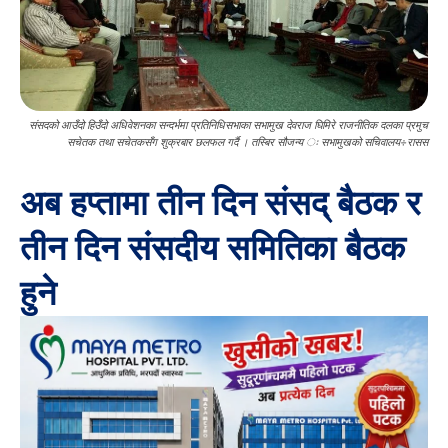
संसदको आउँदो हिउँदो अधिवेशनका सन्दर्भमा प्रतिनिधिसभाका सभामुख देवराज घिमिरे राजनीतिक दलका प्रमुच
सचेतक तथा सचेतकसँग शुक्रबार छलफल गर्दै । तस्बिर सौजन्य ः सभामुखको सचिवालय÷रासस
अब हप्तामा तीन दिन संसद् बैठक र
तीन दिन संसदीय समितिका बैठक
हुने