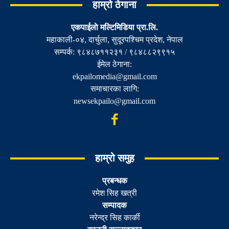
हाम्रो ठेगाना
एकपाईलाे मल्टिमिडिया प्रा.लि.
महाकाली-०४, दार्चुला, सुदूरपश्चिम प्रदेश, नेपाल
सम्पर्क: ९८४८७११२३१ / ९८४८८२९९१५
ईमेल ठेगाना:
ekpailomedia@gmail.com
समाचारका लागि:
newsekpailo@gmail.com
हाम्रो समुह
प्रबन्धक
रमेश सिह खत्री
सम्पादक
नरेन्द्र सिह कार्की