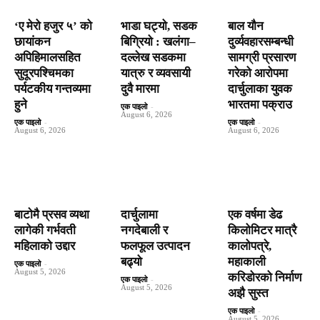
‘ए मेरो हजुर ५’ को
भाडा घट्यो, सडक
बाल यौन
छायांकन
बिग्रियो : खलंगा–
दुर्व्यवहारसम्बन्धी
अपिहिमालसहित
दल्लेख सडकमा
सामग्री प्रसारण
सुदूरपश्चिमका
यात्रु र व्यवसायी
गरेको आरोपमा
पर्यटकीय गन्तव्यमा
दुवै मारमा
दार्चुलाका युवक
हुने
भारतमा पक्राउ
एक पाइलो
-
August 6, 2026
एक पाइलो
-
एक पाइलो
-
August 6, 2026
August 6, 2026
बाटाेमै प्रसव व्यथा
दार्चुलामा
एक वर्षमा डेढ
लागेकी गर्भवती
नगदेबाली र
किलोमिटर मात्रै
महिलाको उद्दार
फलफूल उत्पादन
कालोपत्रे,
बढ्यो
महाकाली
एक पाइलो
-
August 5, 2026
करिडोरको निर्माण
एक पाइलो
-
August 5, 2026
अझै सुस्त
एक पाइलो
-
August 5, 2026