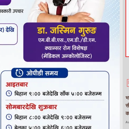
भ
स
क
Au