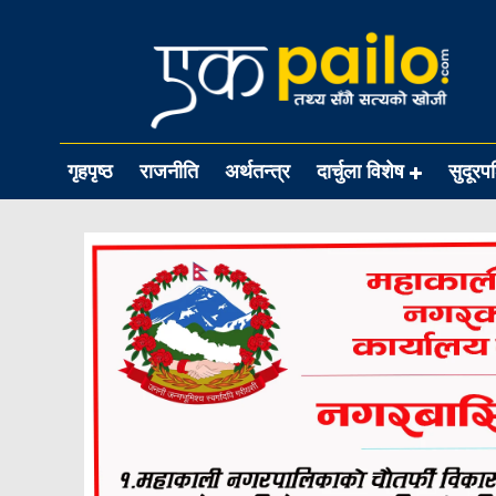
गृहपृष्ठ
राजनीति
अर्थतन्त्र
दार्चुला विशेष
सुदूरप