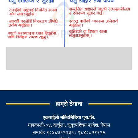
हाम्रो ठेगाना
एकपाईलाे मल्टिमिडिया प्रा.लि.
महाकाली-०४, दार्चुला, सुदूरपश्चिम प्रदेश, नेपाल
सम्पर्क: ९८४८७११२३१ / ९८४८८२९९१५