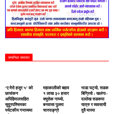
सम्बन्धित समाचार
‘ए मेरो हजुर ५’ को
महाकालीको बहाव
भाडा घट्यो, सडक
छायांकन
१ लाख ३० हजार
बिग्रियो : खलंगा–
अपिहिमालसहित
क्युसेक नाघ्यो,
दल्लेख सडकमा
सुदूरपश्चिमका
बनवासा पुलमा
यात्रु र व्यवसायी
पर्यटकीय गन्तव्यमा
चारपाङ्ग्रे
दुवै मारमा