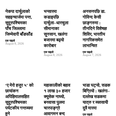
नेकपा दार्चुलाको
भन्सारमा
अनसनपछि डा.
सहइन्चार्जमा पन्त,
कडाइपछि
गोविन्द केसी
सुदूरपश्चिमका
दार्चुला–धारचुला
छाङ्गरुमा :
पाँच जिल्लामा
सीमानाका
तीनदिने विशेषज्ञ
जिम्मेवारी बाँडफाँड
सुनसान, खलंगा
शिविर, भारतीय
बजारमा बढ्यो
नागरिकसमेत
एक पाइलो
-
August 8, 2026
कारोबार
लाभान्वित
एक पाइलो
-
एक पाइलो
-
August 8, 2026
August 7, 2026
‘ए मेरो हजुर ५’ को
महाकालीको बहाव
भाडा घट्यो, सडक
छायांकन
१ लाख ३० हजार
बिग्रियो : खलंगा–
अपिहिमालसहित
क्युसेक नाघ्यो,
दल्लेख सडकमा
सुदूरपश्चिमका
बनवासा पुलमा
यात्रु र व्यवसायी
पर्यटकीय गन्तव्यमा
चारपाङ्ग्रे
दुवै मारमा
हुने
आवागमन बन्द
एक पाइलो
-