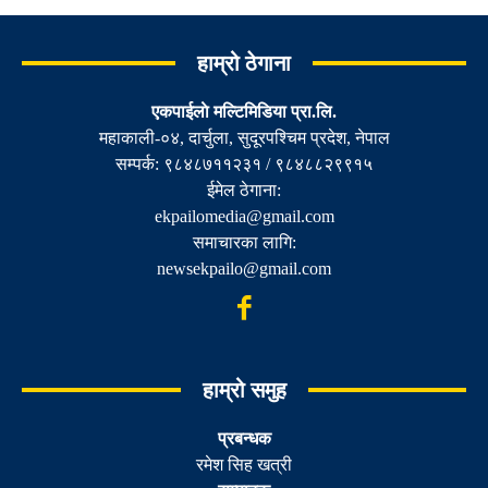
हाम्रो ठेगाना
एकपाईलाे मल्टिमिडिया प्रा.लि.
महाकाली-०४, दार्चुला, सुदूरपश्चिम प्रदेश, नेपाल
सम्पर्क: ९८४८७११२३१ / ९८४८८२९९१५
ईमेल ठेगाना:
ekpailomedia@gmail.com
समाचारका लागि:
newsekpailo@gmail.com
हाम्रो समुह
प्रबन्धक
रमेश सिह खत्री