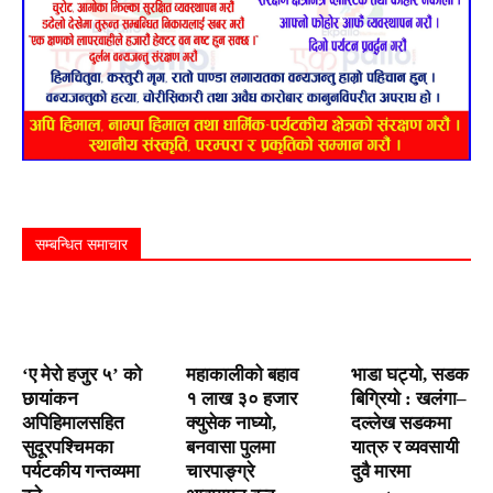
सम्बन्धित समाचार
‘ए मेरो हजुर ५’ को
महाकालीको बहाव
भाडा घट्यो, सडक
छायांकन
१ लाख ३० हजार
बिग्रियो : खलंगा–
अपिहिमालसहित
क्युसेक नाघ्यो,
दल्लेख सडकमा
सुदूरपश्चिमका
बनवासा पुलमा
यात्रु र व्यवसायी
पर्यटकीय गन्तव्यमा
चारपाङ्ग्रे
दुवै मारमा