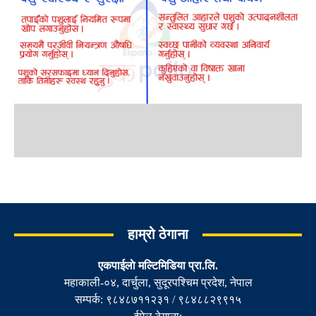
हाम्रो ठेगाना
एकपाईलाे मल्टिमिडिया प्रा.लि.
महाकाली-०४, दार्चुला, सुदूरपश्चिम प्रदेश, नेपाल
सम्पर्क: ९८४८७११२३१ / ९८४८८२९९१५