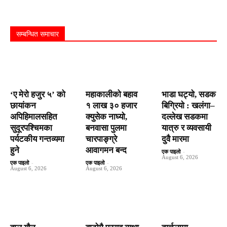
सम्बन्धित समाचार
‘ए मेरो हजुर ५’ को
महाकालीको बहाव
भाडा घट्यो, सडक
छायांकन
१ लाख ३० हजार
बिग्रियो : खलंगा–
अपिहिमालसहित
क्युसेक नाघ्यो,
दल्लेख सडकमा
सुदूरपश्चिमका
बनवासा पुलमा
यात्रु र व्यवसायी
पर्यटकीय गन्तव्यमा
चारपाङ्ग्रे
दुवै मारमा
हुने
आवागमन बन्द
एक पाइलो
-
August 6, 2026
एक पाइलो
-
एक पाइलो
-
August 6, 2026
August 6, 2026