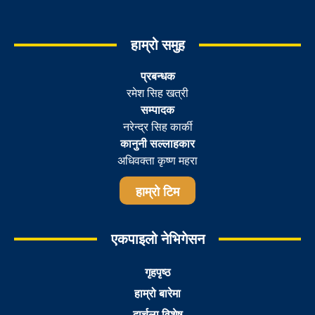
हाम्रो समुह
प्रबन्धक
रमेश सिह खत्री
सम्पादक
नरेन्द्र सिह कार्की
कानुनी सल्लाहकार
अधिवक्ता कृष्ण महरा
हाम्रो टिम
एकपाइलो नेभिगेसन
गृहपृष्ठ
हाम्रो बारेमा
दार्चुला विशेष