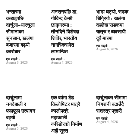
भन्सारमा
अनसनपछि डा.
भाडा घट्यो, सडक
कडाइपछि
गोविन्द केसी
बिग्रियो : खलंगा–
दार्चुला–धारचुला
छाङ्गरुमा :
दल्लेख सडकमा
सीमानाका
तीनदिने विशेषज्ञ
यात्रु र व्यवसायी
सुनसान, खलंगा
शिविर, भारतीय
दुवै मारमा
बजारमा बढ्यो
नागरिकसमेत
एक पाइलो
-
August 6, 2026
कारोबार
लाभान्वित
एक पाइलो
-
एक पाइलो
-
August 8, 2026
August 7, 2026
दार्चुलामा
एक वर्षमा डेढ
दार्चुलाका सीमामा
नगदेबाली र
किलोमिटर मात्रै
निगरानी बढाउँदै
फलफूल उत्पादन
कालोपत्रे,
सशस्त्र प्रहरी
बढ्यो
महाकाली
एक पाइलो
-
August 4, 2026
करिडोरको निर्माण
एक पाइलो
-
August 5, 2026
अझै सुस्त