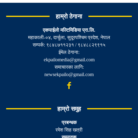
हाम्रो ठेगाना
एकपाईलाे मल्टिमिडिया प्रा.लि.
महाकाली-०४, दार्चुला, सुदूरपश्चिम प्रदेश, नेपाल
सम्पर्क: ९८४८७११२३१ / ९८४८८२९९१५
ईमेल ठेगाना:
ekpailomedia@gmail.com
समाचारका लागि:
newsekpailo@gmail.com
हाम्रो समुह
प्रबन्धक
रमेश सिह खत्री
सम्पादक