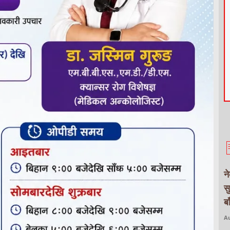
न
स
ब
Au