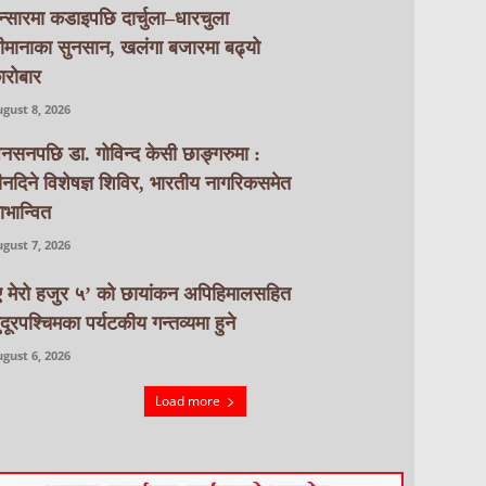
न्सारमा कडाइपछि दार्चुला–धारचुला
ीमानाका सुनसान, खलंगा बजारमा बढ्यो
ारोबार
gust 8, 2026
नसनपछि डा. गोविन्द केसी छाङ्गरुमा :
ीनदिने विशेषज्ञ शिविर, भारतीय नागरिकसमेत
ाभान्वित
gust 7, 2026
ए मेरो हजुर ५’ को छायांकन अपिहिमालसहित
ुदूरपश्चिमका पर्यटकीय गन्तव्यमा हुने
gust 6, 2026
Load more