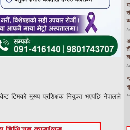
भ
स
क
Au
अ
त
ल
Au
‘
स
रिकेट टिमको मुख्य प्रशिक्षक नियुक्त भएपछि नेपालले
Au