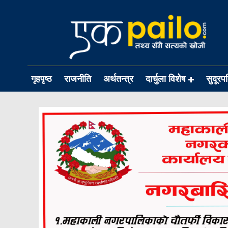
गृहपृष्ठ
राजनीति
अर्थतन्त्र
दार्चुला विशेष
सुदूरप