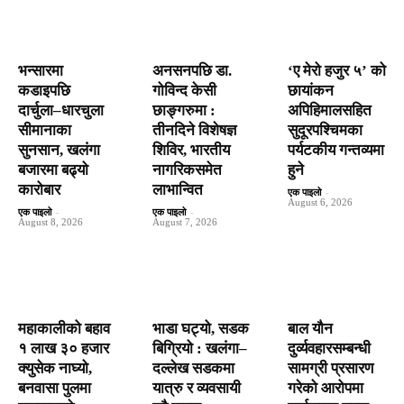
भन्सारमा
अनसनपछि डा.
‘ए मेरो हजुर ५’ को
कडाइपछि
गोविन्द केसी
छायांकन
दार्चुला–धारचुला
छाङ्गरुमा :
अपिहिमालसहित
सीमानाका
तीनदिने विशेषज्ञ
सुदूरपश्चिमका
सुनसान, खलंगा
शिविर, भारतीय
पर्यटकीय गन्तव्यमा
बजारमा बढ्यो
नागरिकसमेत
हुने
कारोबार
लाभान्वित
एक पाइलो
-
August 6, 2026
एक पाइलो
-
एक पाइलो
-
August 8, 2026
August 7, 2026
महाकालीको बहाव
भाडा घट्यो, सडक
बाल यौन
१ लाख ३० हजार
बिग्रियो : खलंगा–
दुर्व्यवहारसम्बन्धी
क्युसेक नाघ्यो,
दल्लेख सडकमा
सामग्री प्रसारण
बनवासा पुलमा
यात्रु र व्यवसायी
गरेको आरोपमा