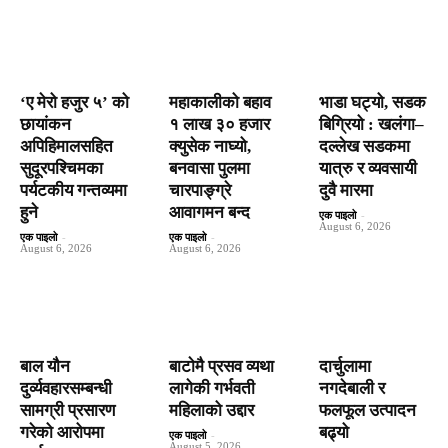
‘ए मेरो हजुर ५’ को
महाकालीको बहाव
भाडा घट्यो, सडक
छायांकन
१ लाख ३० हजार
बिग्रियो : खलंगा–
अपिहिमालसहित
क्युसेक नाघ्यो,
दल्लेख सडकमा
सुदूरपश्चिमका
बनवासा पुलमा
यात्रु र व्यवसायी
पर्यटकीय गन्तव्यमा
चारपाङ्ग्रे
दुवै मारमा
हुने
आवागमन बन्द
एक पाइलो
-
August 6, 2026
एक पाइलो
-
एक पाइलो
-
August 6, 2026
August 6, 2026
बाल यौन
बाटाेमै प्रसव व्यथा
दार्चुलामा
दुर्व्यवहारसम्बन्धी
लागेकी गर्भवती
नगदेबाली र
सामग्री प्रसारण
महिलाको उद्दार
फलफूल उत्पादन
गरेको आरोपमा
बढ्यो
एक पाइलो
-
August 5, 2026