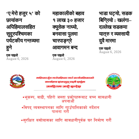
‘ए मेरो हजुर ५’ को
महाकालीको बहाव
भाडा घट्यो, सडक
छायांकन
१ लाख ३० हजार
बिग्रियो : खलंगा–
अपिहिमालसहित
क्युसेक नाघ्यो,
दल्लेख सडकमा
सुदूरपश्चिमका
बनवासा पुलमा
यात्रु र व्यवसायी
पर्यटकीय गन्तव्यमा
चारपाङ्ग्रे
दुवै मारमा
हुने
आवागमन बन्द
एक पाइलो
-
August 6, 2026
एक पाइलो
-
एक पाइलो
-
August 6, 2026
August 6, 2026