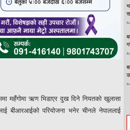
भ
स
Au
ब
ग
Au
ब
उद
Au
मा महँगोमा ऋण भिडाएर दुख दिने नियतको खुलासा
थललाई बीआरआईको परियोजना भनेर चीनले नेपाललाई