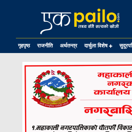
गृहपृष्ठ
राजनीति
अर्थतन्त्र
दार्चुला विशेष
सुदूरप