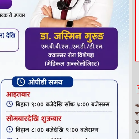
म
न
बन
Au