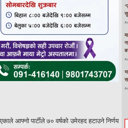
‘
स
Au
म
न
बन
Au
भ
स
Au
काले आफ्नो पार्टीले ७० वर्षको उमेरहद हटाउने निर्णय