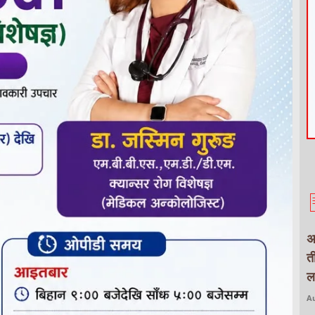
अ
त
ल
Au