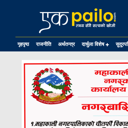
गृहपृष्ठ
राजनीति
अर्थतन्त्र
दार्चुला विशेष
सुदूरप