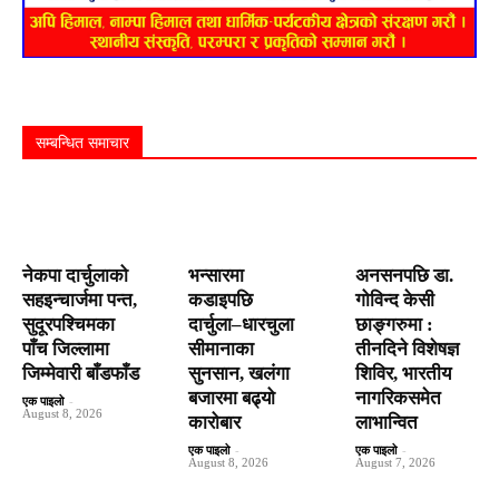
सम्बन्धित समाचार
नेकपा दार्चुलाको
भन्सारमा
अनसनपछि डा.
सहइन्चार्जमा पन्त,
कडाइपछि
गोविन्द केसी
सुदूरपश्चिमका
दार्चुला–धारचुला
छाङ्गरुमा :
पाँच जिल्लामा
सीमानाका
तीनदिने विशेषज्ञ
जिम्मेवारी बाँडफाँड
सुनसान, खलंगा
शिविर, भारतीय
बजारमा बढ्यो
नागरिकसमेत
एक पाइलो
-
August 8, 2026
कारोबार
लाभान्वित
एक पाइलो
-
एक पाइलो
-
August 8, 2026
August 7, 2026