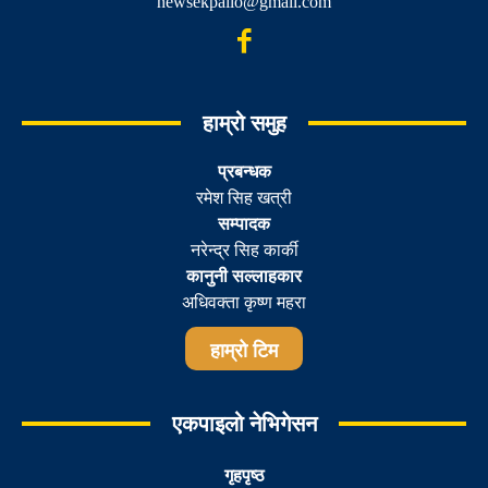
newsekpailo@gmail.com
हाम्रो समुह
प्रबन्धक
रमेश सिह खत्री
सम्पादक
नरेन्द्र सिह कार्की
कानुनी सल्लाहकार
अधिवक्ता कृष्ण महरा
हाम्रो टिम
एकपाइलो नेभिगेसन
गृहपृष्ठ