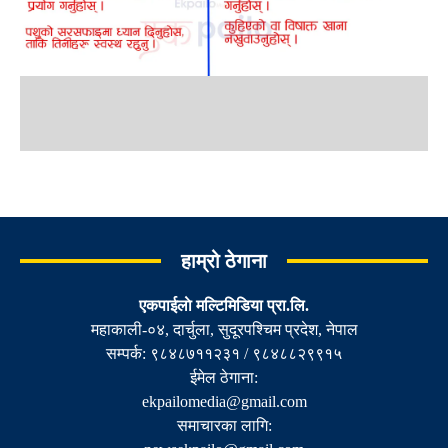
हाम्रो ठेगाना
एकपाईलाे मल्टिमिडिया प्रा.लि.
महाकाली-०४, दार्चुला, सुदूरपश्चिम प्रदेश, नेपाल
सम्पर्क: ९८४८७११२३१ / ९८४८८२९९१५
ईमेल ठेगाना:
ekpailomedia@gmail.com
समाचारका लागि: