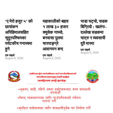
‘ए मेरो हजुर ५’ को
महाकालीको बहाव
भाडा घट्यो, सडक
छायांकन
१ लाख ३० हजार
बिग्रियो : खलंगा–
अपिहिमालसहित
क्युसेक नाघ्यो,
दल्लेख सडकमा
सुदूरपश्चिमका
बनवासा पुलमा
यात्रु र व्यवसायी
पर्यटकीय गन्तव्यमा
चारपाङ्ग्रे
दुवै मारमा
हुने
आवागमन बन्द
एक पाइलो
-
August 6, 2026
एक पाइलो
-
एक पाइलो
-
August 6, 2026
August 6, 2026