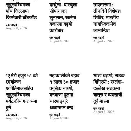
सुदूरपश्चिमका
दार्चुला–धारचुला
छाङ्गरुमा :
पाँच जिल्लामा
सीमानाका
तीनदिने विशेषज्ञ
जिम्मेवारी बाँडफाँड
सुनसान, खलंगा
शिविर, भारतीय
बजारमा बढ्यो
नागरिकसमेत
एक पाइलो
-
August 8, 2026
कारोबार
लाभान्वित
एक पाइलो
-
एक पाइलो
-
August 8, 2026
August 7, 2026
‘ए मेरो हजुर ५’ को
महाकालीको बहाव
भाडा घट्यो, सडक
छायांकन
१ लाख ३० हजार
बिग्रियो : खलंगा–
अपिहिमालसहित
क्युसेक नाघ्यो,
दल्लेख सडकमा
सुदूरपश्चिमका
बनवासा पुलमा
यात्रु र व्यवसायी
पर्यटकीय गन्तव्यमा
चारपाङ्ग्रे
दुवै मारमा
हुने
आवागमन बन्द
एक पाइलो
-
August 6, 2026
एक पाइलो
-
एक पाइलो
-
August 6, 2026
August 6, 2026