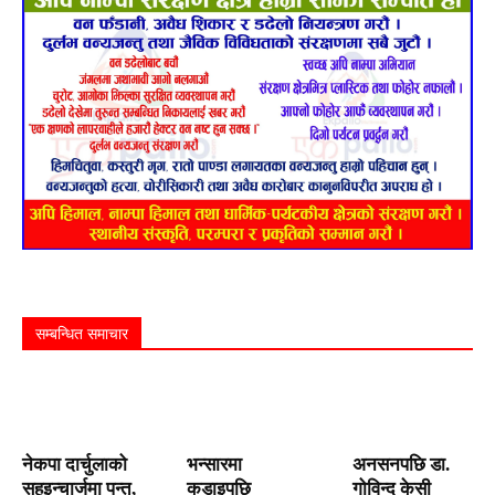
सम्बन्धित समाचार
नेकपा दार्चुलाको
भन्सारमा
अनसनपछि डा.
सहइन्चार्जमा पन्त,
कडाइपछि
गोविन्द केसी