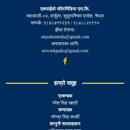
एकपाईलाे मल्टिमिडिया प्रा.लि.
महाकाली-०४, दार्चुला, सुदूरपश्चिम प्रदेश, नेपाल
सम्पर्क: ९८४८७११२३१ / ९८४८८२९९१५
ईमेल ठेगाना:
ekpailomedia@gmail.com
समाचारका लागि:
newsekpailo@gmail.com
हाम्रो समुह
प्रबन्धक
रमेश सिह खत्री
सम्पादक
नरेन्द्र सिह कार्की
कानुनी सल्लाहकार