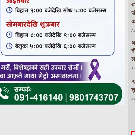
भ
स
क
Au
अ
त
ल
Au
‘
स
Au