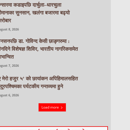
न्सारमा कडाइपछि दार्चुला–धारचुला
ीमानाका सुनसान, खलंगा बजारमा बढ्यो
ारोबार
gust 8, 2026
नसनपछि डा. गोविन्द केसी छाङ्गरुमा :
ीनदिने विशेषज्ञ शिविर, भारतीय नागरिकसमेत
ाभान्वित
gust 7, 2026
ए मेरो हजुर ५’ को छायांकन अपिहिमालसहित
ुदूरपश्चिमका पर्यटकीय गन्तव्यमा हुने
gust 6, 2026
Load more