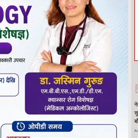
न
स
ब
Au