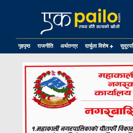
गृहपृष्ठ
राजनीति
अर्थतन्त्र
दार्चुला विशेष
सुदूरप