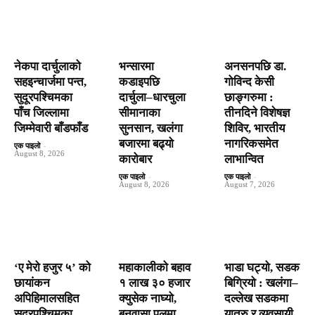
नेकपा दार्चुलाको
भन्सारमा
अनसनपछि डा.
सहइन्चार्जमा पन्त,
कडाइपछि
गोविन्द केसी
सुदूरपश्चिमका
दार्चुला–धारचुला
छाङ्गरुमा :
पाँच जिल्लामा
सीमानाका
तीनदिने विशेषज्ञ
जिम्मेवारी बाँडफाँड
सुनसान, खलंगा
शिविर, भारतीय
बजारमा बढ्यो
नागरिकसमेत
एक पाइलो
-
August 8, 2026
कारोबार
लाभान्वित
एक पाइलो
-
एक पाइलो
-
August 8, 2026
August 7, 2026
‘ए मेरो हजुर ५’ को
महाकालीको बहाव
भाडा घट्यो, सडक
छायांकन
१ लाख ३० हजार
बिग्रियो : खलंगा–
अपिहिमालसहित
क्युसेक नाघ्यो,
दल्लेख सडकमा
सुदूरपश्चिमका
बनवासा पुलमा
यात्रु र व्यवसायी