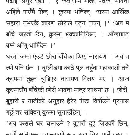
पढाई अधुरै रह्यो । ९ कक्षासम्म मात्रै पढेका भावना
अहिले गाउँमै छिन् । कुस्मा भन्छिन्, ‘घरमा आर्थिक
सहारा नभएकै कारण छोरीले पढ्न पाएन् ।’ ‘अब म
बाँचे जस्तो छैन, कुस्मा भक्कानिन्छिन् । आँखाबाट
बग्ने आँशु थामिँदैन ।’
घरमा जम्मा एउटै छोरा बाँचेका थिए, नारायण । अब त
त्यो पनि छैन । दुम्लीङमा काठे पुल नहुँदा महाकाली तर्ने
क्रममा तुइन चुडिएर नारायण विलय भए । आज
कुस्मासँग बाँचेकी छोरी भावना मात्र साथमा छ । छोरी,
बुहारी र नातीको अनुहार हेरेर पीडा विर्षाउने प्रयास
गर्छु तर सक्दिन् कुस्मा सुनाउँछिन् ।
‘अब कसले घर चलाउने ? बुहारी दुई जिउकी छिन्,
नाती सानै छन्,’ कुस्माको स्वर अझ चिरा पार्ने हुन्छ ।