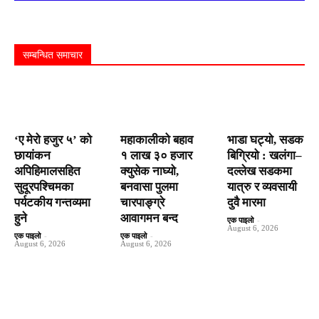
सम्बन्धित समाचार
‘ए मेरो हजुर ५’ को
महाकालीको बहाव
भाडा घट्यो, सडक
छायांकन
१ लाख ३० हजार
बिग्रियो : खलंगा–
अपिहिमालसहित
क्युसेक नाघ्यो,
दल्लेख सडकमा
सुदूरपश्चिमका
बनवासा पुलमा
यात्रु र व्यवसायी
पर्यटकीय गन्तव्यमा
चारपाङ्ग्रे
दुवै मारमा
हुने
आवागमन बन्द
एक पाइलो
-
August 6, 2026
एक पाइलो
-
एक पाइलो
-
August 6, 2026
August 6, 2026