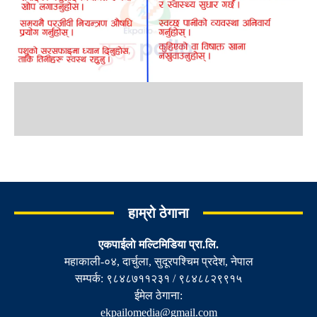
हाम्रो ठेगाना
एकपाईलाे मल्टिमिडिया प्रा.लि.
महाकाली-०४, दार्चुला, सुदूरपश्चिम प्रदेश, नेपाल
सम्पर्क: ९८४८७११२३१ / ९८४८८२९९१५
ईमेल ठेगाना:
ekpailomedia@gmail.com