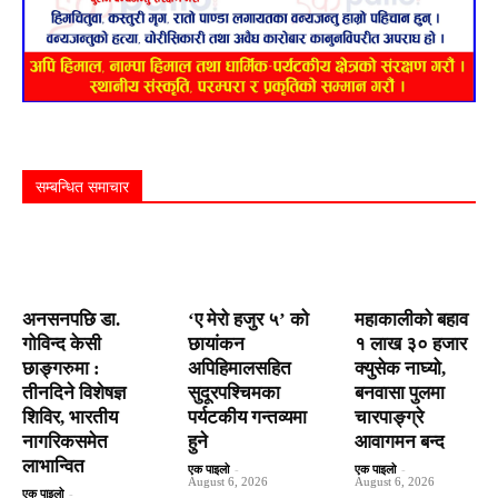
सम्बन्धित समाचार
अनसनपछि डा.
‘ए मेरो हजुर ५’ को
महाकालीको बहाव
गोविन्द केसी
छायांकन
१ लाख ३० हजार
छाङ्गरुमा :
अपिहिमालसहित
क्युसेक नाघ्यो,
तीनदिने विशेषज्ञ
सुदूरपश्चिमका
बनवासा पुलमा
शिविर, भारतीय
पर्यटकीय गन्तव्यमा
चारपाङ्ग्रे
नागरिकसमेत
हुने
आवागमन बन्द
लाभान्वित
एक पाइलो
-
एक पाइलो
-
August 6, 2026
August 6, 2026
एक पाइलो
-