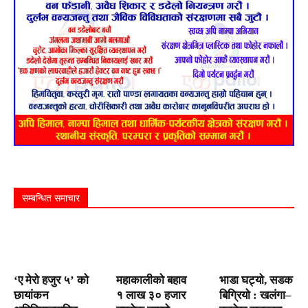
सम्बन्धित समाचार
‘ए मेरो हजुर ५’ को
महाकालीको बहाव
भाडा घट्यो, सडक
छायांकन
१ लाख ३० हजार
बिग्रियो : खलंगा–