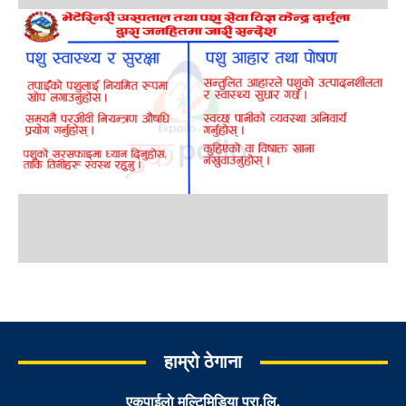
हाम्रो ठेगाना
एकपाईलाे मल्टिमिडिया प्रा.लि.