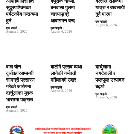
अपिहिमालसहित
क्युसेक नाघ्यो,
दल्लेख सडकमा
सुदूरपश्चिमका
बनवासा पुलमा
यात्रु र व्यवसायी
पर्यटकीय गन्तव्यमा
चारपाङ्ग्रे
दुवै मारमा
हुने
आवागमन बन्द
एक पाइलो
-
August 6, 2026
एक पाइलो
-
एक पाइलो
-
August 6, 2026
August 6, 2026
बाल यौन
बाटाेमै प्रसव व्यथा
दार्चुलामा
दुर्व्यवहारसम्बन्धी
लागेकी गर्भवती
नगदेबाली र
सामग्री प्रसारण
महिलाको उद्दार
फलफूल उत्पादन
गरेको आरोपमा
बढ्यो
एक पाइलो
-
August 5, 2026
दार्चुलाका युवक
एक पाइलो
-
August 5, 2026
भारतमा पक्राउ
एक पाइलो
-
August 6, 2026