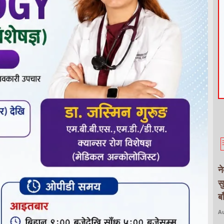
न
स
ब
Au