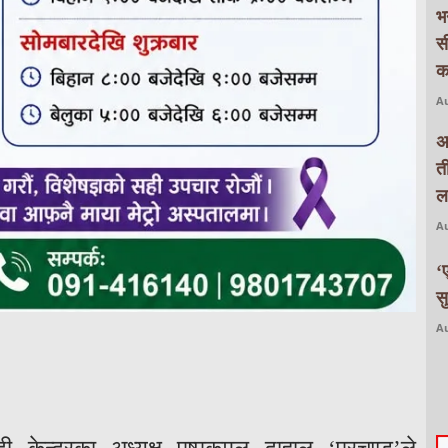
भ
स
क
Au
अ
त
ल
Au
‘
स
Au