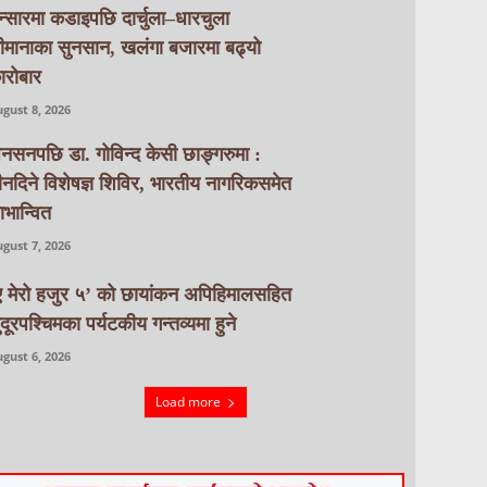
न्सारमा कडाइपछि दार्चुला–धारचुला
ीमानाका सुनसान, खलंगा बजारमा बढ्यो
ारोबार
gust 8, 2026
नसनपछि डा. गोविन्द केसी छाङ्गरुमा :
ीनदिने विशेषज्ञ शिविर, भारतीय नागरिकसमेत
ाभान्वित
gust 7, 2026
ए मेरो हजुर ५’ को छायांकन अपिहिमालसहित
ुदूरपश्चिमका पर्यटकीय गन्तव्यमा हुने
gust 6, 2026
Load more