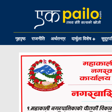
गृहपृष्ठ
राजनीति
अर्थतन्त्र
दार्चुला विशेष
सुदूरप