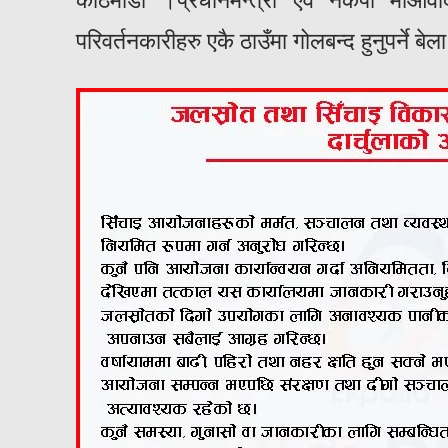
काठमाडौं ।प्रधानमन्त्री एवं नेकपा माओवाद
परिवर्तनकारीहरु एकै ठाउँमा गोलबन्द हुनुपर्ने 