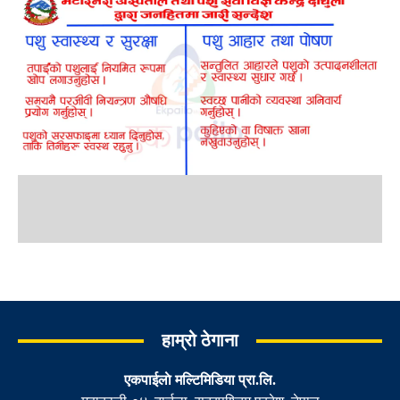
हाम्रो ठेगाना
एकपाईलाे मल्टिमिडिया प्रा.लि.