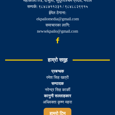
महाकाली-०४, दार्चुला, सुदूरपश्चिम प्रदेश, नेपाल
सम्पर्क: ९८४८७११२३१ / ९८४८८२९९१५
ईमेल ठेगाना:
ekpailomedia@gmail.com
समाचारका लागि:
newsekpailo@gmail.com
हाम्रो समुह
प्रबन्धक
रमेश सिह खत्री
सम्पादक
नरेन्द्र सिह कार्की
कानुनी सल्लाहकार
अधिवक्ता कृष्ण महरा
हाम्रो टिम