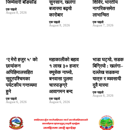
जिम्मेवारी बाँडफाँड
सुनसान, खलंगा
शिविर, भारतीय
बजारमा बढ्यो
नागरिकसमेत
एक पाइलो
-
August 8, 2026
कारोबार
लाभान्वित
एक पाइलो
-
एक पाइलो
-
August 8, 2026
August 7, 2026
‘ए मेरो हजुर ५’ को
महाकालीको बहाव
भाडा घट्यो, सडक
छायांकन
१ लाख ३० हजार
बिग्रियो : खलंगा–
अपिहिमालसहित
क्युसेक नाघ्यो,
दल्लेख सडकमा
सुदूरपश्चिमका
बनवासा पुलमा
यात्रु र व्यवसायी
पर्यटकीय गन्तव्यमा
चारपाङ्ग्रे
दुवै मारमा
हुने
आवागमन बन्द
एक पाइलो
-
August 6, 2026
एक पाइलो
-
एक पाइलो
-
August 6, 2026
August 6, 2026