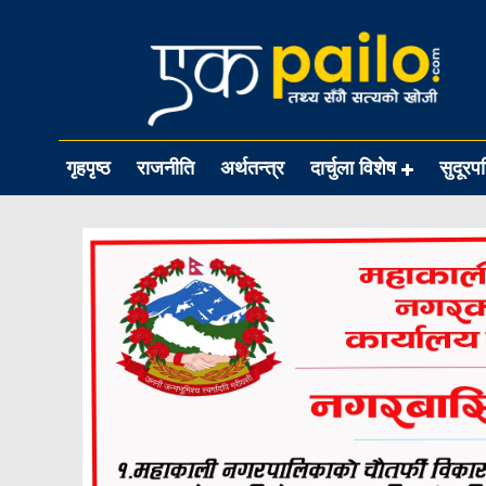
गृहपृष्ठ
राजनीति
अर्थतन्त्र
दार्चुला विशेष
सुदूरप