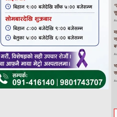
‘
स
Au
म
न
बन
Au
भ
स
Au