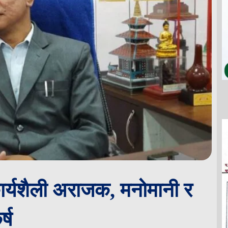
ार्यशैली अराजक, मनोमानी र
्ष