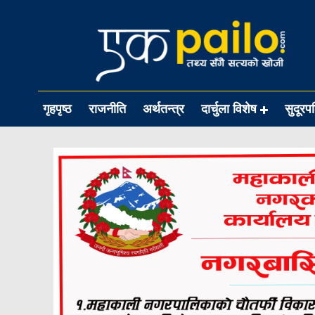
गृहपृष्ठ
राजनीति
अर्थतन्त्र
दार्चुला विशेष
सुदूरप