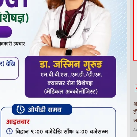
अ
त
ल
Au