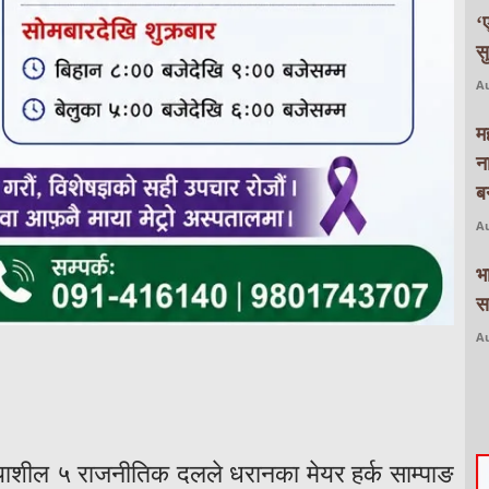
‘
स
Au
म
न
बन
Au
भ
स
Au
ाशील ५ राजनीतिक दलले धरानका मेयर हर्क साम्पाङ