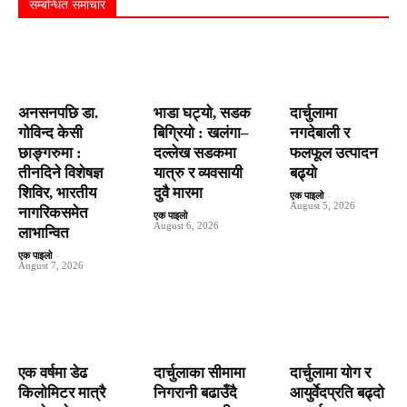
सम्बन्धित समाचार
अनसनपछि डा.
भाडा घट्यो, सडक
दार्चुलामा
गोविन्द केसी
बिग्रियो : खलंगा–
नगदेबाली र
छाङ्गरुमा :
दल्लेख सडकमा
फलफूल उत्पादन
तीनदिने विशेषज्ञ
यात्रु र व्यवसायी
बढ्यो
शिविर, भारतीय
दुवै मारमा
एक पाइलो
-
August 5, 2026
नागरिकसमेत
एक पाइलो
-
August 6, 2026
लाभान्वित
एक पाइलो
-
August 7, 2026
एक वर्षमा डेढ
दार्चुलाका सीमामा
दार्चुलामा योग र
किलोमिटर मात्रै
निगरानी बढाउँदै
आयुर्वेदप्रति बढ्दो