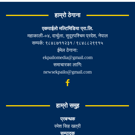
हाम्रो ठेगाना
एकपाईलाे मल्टिमिडिया प्रा.लि.
महाकाली-०४, दार्चुला, सुदूरपश्चिम प्रदेश, नेपाल
सम्पर्क: ९८४८७११२३१ / ९८४८८२९९१५
ईमेल ठेगाना:
ekpailomedia@gmail.com
समाचारका लागि:
newsekpailo@gmail.com
हाम्रो समुह
प्रबन्धक
रमेश सिह खत्री
सम्पादक