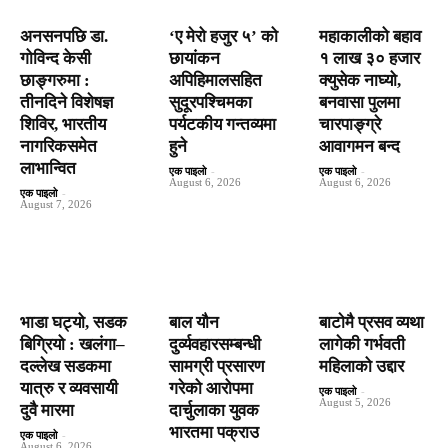
अनसनपछि डा.
‘ए मेरो हजुर ५’ को
महाकालीको बहाव
गोविन्द केसी
छायांकन
१ लाख ३० हजार
छाङ्गरुमा :
अपिहिमालसहित
क्युसेक नाघ्यो,
तीनदिने विशेषज्ञ
सुदूरपश्चिमका
बनवासा पुलमा
शिविर, भारतीय
पर्यटकीय गन्तव्यमा
चारपाङ्ग्रे
नागरिकसमेत
हुने
आवागमन बन्द
लाभान्वित
एक पाइलो
-
एक पाइलो
-
August 6, 2026
August 6, 2026
एक पाइलो
-
August 7, 2026
भाडा घट्यो, सडक
बाल यौन
बाटाेमै प्रसव व्यथा
बिग्रियो : खलंगा–
दुर्व्यवहारसम्बन्धी
लागेकी गर्भवती
दल्लेख सडकमा
सामग्री प्रसारण
महिलाको उद्दार
यात्रु र व्यवसायी
गरेको आरोपमा
एक पाइलो
-
August 5, 2026
दुवै मारमा
दार्चुलाका युवक
भारतमा पक्राउ
एक पाइलो
-
August 6, 2026