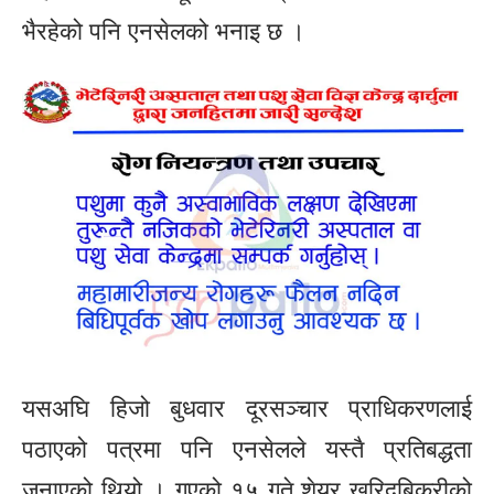
भैरहेको पनि एनसेलको भनाइ छ ।
यसअघि हिजो बुधवार दूरसञ्चार प्राधिकरणलाई
पठाएको पत्रमा पनि एनसेलले यस्तै प्रतिबद्धता
जनाएको थियो । गएको १५ गते शेयर खरिदबिक्रीको